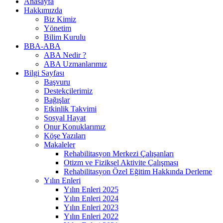
Anasayfa
Hakkımızda
Biz Kimiz
Yönetim
Bilim Kurulu
BBA-ABA
ABA Nedir ?
ABA Uzmanlarımız
Bilgi Sayfası
Başvuru
Destekçilerimiz
Bağışlar
Etkinlik Takvimi
Sosyal Hayat
Onur Konuklarımız
Köşe Yazıları
Makaleler
Rehabilitasyon Merkezi Çalışanları
Otizm ve Fiziksel Aktivite Çalışması
Rehabilitasyon Özel Eğitim Hakkında Derleme
Yılın Enleri
Yılın Enleri 2025
Yılın Enleri 2024
Yılın Enleri 2023
Yılın Enleri 2022