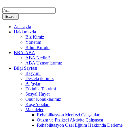
Anasayfa
Hakkımızda
Biz Kimiz
Yönetim
Bilim Kurulu
BBA-ABA
ABA Nedir ?
ABA Uzmanlarımız
Bilgi Sayfası
Başvuru
Destekçilerimiz
Bağışlar
Etkinlik Takvimi
Sosyal Hayat
Onur Konuklarımız
Köşe Yazıları
Makaleler
Rehabilitasyon Merkezi Çalışanları
Otizm ve Fiziksel Aktivite Çalışması
Rehabilitasyon Özel Eğitim Hakkında Derleme