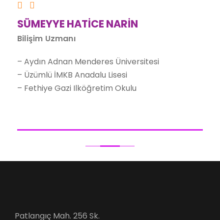
SÜMEYYE HATİCE NARİN
Bilişim Uzmanı
– Aydın Adnan Menderes Üniversitesi
– Üzümlü İMKB Anadalu Lisesi
– Fethiye Gazi Ilköğretim Okulu
Patlangıç Mah. 256 Sk.