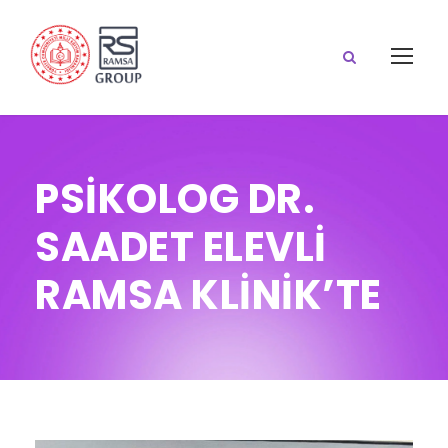
PSİKOLOG DR.
SAADET ELEVLİ
RAMSA KLİNİK’TE