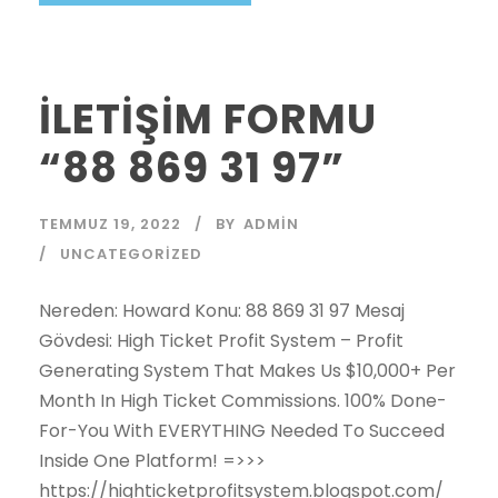
İLETİŞİM FORMU
“88 869 31 97”
TEMMUZ 19, 2022
BY
ADMIN
UNCATEGORIZED
Nereden: Howard Konu: 88 869 31 97 Mesaj
Gövdesi: High Ticket Profit System – Profit
Generating System That Makes Us $10,000+ Per
Month In High Ticket Commissions. 100% Done-
For-You With EVERYTHING Needed To Succeed
Inside One Platform! =>>>
https://highticketprofitsystem.blogspot.com/