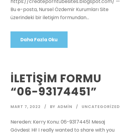
https://createporntubesites.blogspot.com/ —
Bu e-posta, Nursel Özdemir Kurumları Site
üzerindeki bir iletişim formundan...
Daha Fazla Oku
İLETİŞİM FORMU
“06-93174451”
MART 7, 2022
BY
ADMIN
UNCATEGORIZED
Nereden: Kerry Konu: 06-93174451 Mesaj
Gövdesi: Hi! I really wanted to share with you