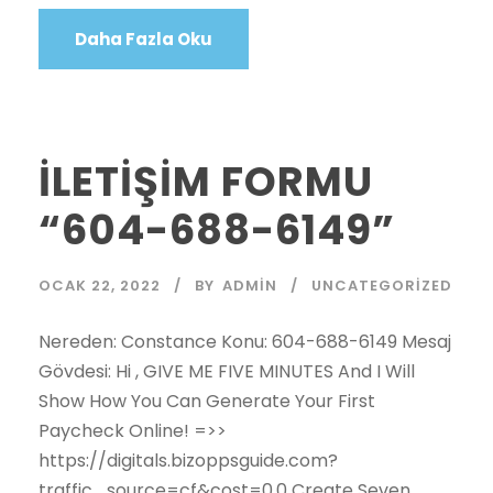
Daha Fazla Oku
İLETİŞİM FORMU
“604-688-6149”
OCAK 22, 2022
BY
ADMIN
UNCATEGORIZED
Nereden: Constance Konu: 604-688-6149 Mesaj
Gövdesi: Hi , GIVE ME FIVE MINUTES And I Will
Show How You Can Generate Your First
Paycheck Online! =>>
https://digitals.bizoppsguide.com?
traffic_source=cf&cost=0.0 Create Seven