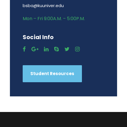
bsba@kuuniver.edu
Mon – Fri 9:00A.M. – 5:00P.M.
Social Info
Student Resources