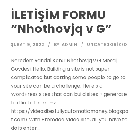
İLETİŞİM FORMU
“Nhothovjq v G”
ŞUBAT 9, 2022
BY
ADMIN
UNCATEGORIZED
Nereden: Randal Konu: Nhothovjq v G Mesaj
Gövdesi: Hello, Building a site is not super
complicated but getting some people to go to
your site can be a challenge. Here’s a
WordPress sites that can build sites + generate
traffic to them: =>
https://videositesfullyautomaticmoney.blogspo
t.com/ With Premade Video Site, all you have to
do is enter...